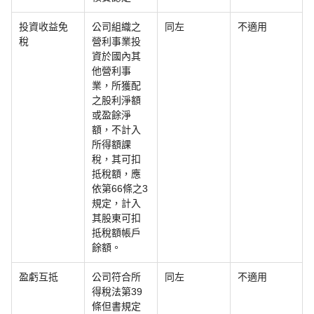
投資收益免
公司組織之
同左
不適用
稅
營利事業投
資於國內其
他營利事
業，所獲配
之股利淨額
或盈餘淨
額，不計入
所得額課
稅，其可扣
抵稅額，應
依第66條之3
規定，計入
其股東可扣
抵稅額帳戶
餘額。
盈虧互抵
公司符合所
同左
不適用
得稅法第39
條但書規定