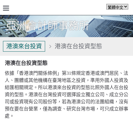
亞洲會計師事務所
關於我們
港澳來台投資
港澳在台投資型態
港澳在台投資型態
依據「香港澳門關係條例」第31條規定香港或澳門居民、法
人、團體或其他機構在臺灣地區之投資，準用外國人投資及
結匯相關規定。所以港澳來台投資的型態比照外國人在台投
資的型態。港澳在台灣投資可選擇設立獨立公司、成立分公
司或投資現有公司股份等，若為港澳公司的法團組織，沒有
預在要在台營業，僅為調查、研究台灣市場，可只成立辦事
處。