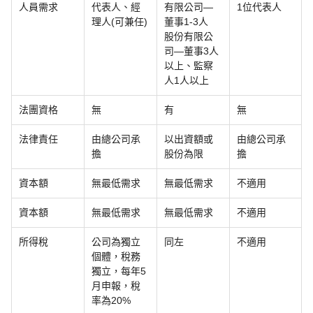
人員需求
代表人、經
有限公司—
1位代表人
理人(可兼任)
董事1-3人
股份有限公
司—董事3人
以上、監察
人1人以上
法團資格
無
有
無
法律責任
由總公司承
以出資額或
由總公司承
擔
股份為限
擔
資本額
無最低需求
無最低需求
不適用
資本額
無最低需求
無最低需求
不適用
所得稅
公司為獨立
同左
不適用
個體，稅務
獨立，每年5
月申報，稅
率為20%