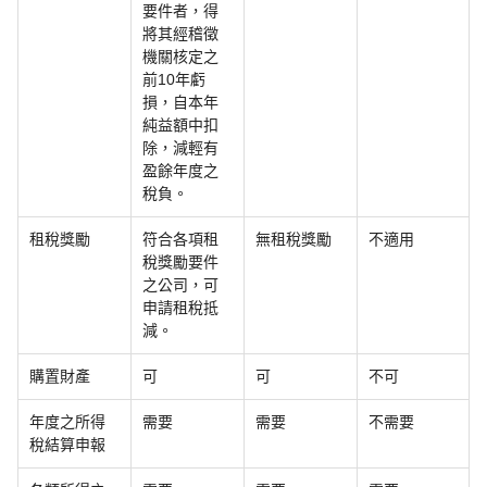
要件者，得
將其經稽徵
機關核定之
前10年虧
損，自本年
純益額中扣
除，減輕有
盈餘年度之
稅負。
租稅獎勵
符合各項租
無租稅獎勵
不適用
稅獎勵要件
之公司，可
申請租稅抵
減。
購置財產
可
可
不可
年度之所得
需要
需要
不需要
稅結算申報