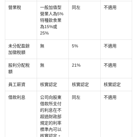
營業稅
一般加值型
同左
不適用
營業人為5%
特種飲食業
為15%或
25%
未分配盈餘
無
5%
不適用
加徵稅額
股利分配稅
無
21%
不適用
額
員工薪資
核實認定
核實認定
核實認定
借款利息
公司向股東
同左
不適用
借款所支付
的利息在不
超過財政部
規定的利率
標準內可以
核實認定。