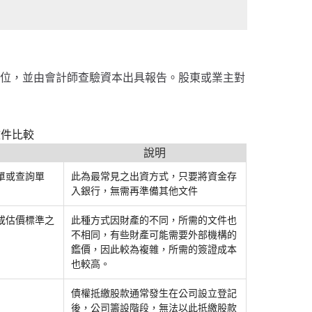
到位，並由會計師查驗資本出具報告。股東或業主對
文件比較
說明
單或查詢單
此為最常見之出資方式，只要將資金存
入銀行，無需再準備其他文件
或估價標準之
此種方式因財產的不同，所需的文件也
不相同，有些財產可能需要外部機構的
鑑價，因此較為複雜，所需的簽證成本
也較高。
債權抵繳股款通常發生在公司設立登記
後，公司籌設階段，無法以此抵繳股款