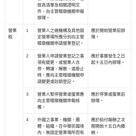
檢具清單及相關證明文
件，向主管稽徵機關申報
辦理。
營業
1
營業人之總機構及其他固
應於開始營業前辦
稅
定營業場所應分別向主管
理。
稽徵機關申請營業登記。
2
營業人申請營業登記之事
應於事實發生之日
項有變更，或營業人合
起十五日內辦理。
併、轉讓、解散、或廢止
時，應向主管稽徵機關申
請變更或註銷登記。
3
營業人暫停營業或復業應
應於停業或復業前
向主管稽徵機關申報核
辦理。
備。
4
外國之事業、機關、團
應於給付報酬之次
體、組織，在中華民國境
期開始十五日內繳
內，無固定營業場所而有
納。