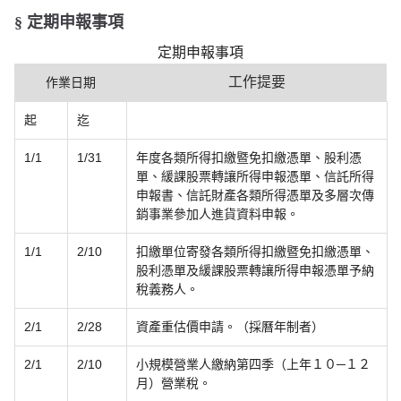
§ 定期申報事項
定期申報事項
工作提要
作業日期
起
迄
1/1
1/31
年度各類所得扣繳暨免扣繳憑單、股利憑
單、緩課股票轉讓所得申報憑單、信託所得
申報書、信託財產各類所得憑單及多層次傳
銷事業參加人進貨資料申報。
1/1
2/10
扣繳單位寄發各類所得扣繳暨免扣繳憑單、
股利憑單及緩課股票轉讓所得申報憑單予納
稅義務人。
2/1
2/28
資產重估價申請。（採曆年制者）
2/1
2/10
小規模營業人繳納第四季（上年１０─１２
月）營業稅。