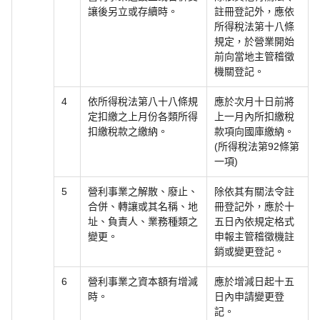
讓後另立或存續時。
註冊登記外，應依
所得稅法第十八條
規定，於營業開始
前向當地主管稽徵
機關登記。
4
依所得稅法第八十八條規
應於次月十日前將
定扣繳之上月份各類所得
上一月內所扣繳稅
扣繳稅款之繳納。
款項向國庫繳納。
(所得稅法第92條第
一項)
5
營利事業之解散、廢止、
除依其有關法令註
合併、轉讓或其名稱、地
冊登記外，應於十
址、負責人、業務種類之
五日內依規定格式
變更。
申報主管稽徵機註
銷或變更登記。
6
營利事業之資本額有增減
應於增減日起十五
時。
日內申請變更登
記。