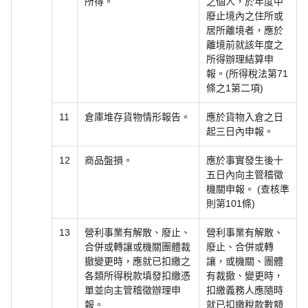
所得。
之個人，於年度中
廢止境內之住所或
居所離境者，應於
離境前就該年度之
所得辦理結算申
報。(所得稅法第71
條之1第二項)
11
倉庫堆存貨物情形報告。
應於貨物入倉之日
起三日內申報。
12
商品盤損。
應於事實發生後十
五日內向主管稽徵
機關申報。 (查核準
則第101條)
13
營利事業有解散、廢止、
營利事業有解散、
合併或轉讓或機關團體裁
廢止、合併或轉
撤變更時，應就已扣繳之
讓，或機關、團體
各類所得稅款填發扣繳憑
有裁撤、變更時，
單並向主管稽徵辦理申
扣繳義務人應隨時
報。
就已扣繳稅款數額