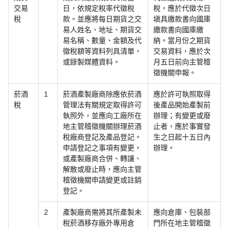
交易
日，依規定稅率代徵稅
稅，應於代徵次日
稅
款。並應將每日期貨之交
塡具繳款書向國庫
易人姓名、地址、期貨交
繳款書向國庫繳
易名稱、數量、金額及代
納。當月份之期貨
徵稅額等資料列具清單，
交易資料，應於次
或錄製媒體資料。
月五日前向主管稽
徵機關申報。
菸酒
1
菸酒產製廠商除應依菸酒
應於許可執照取得
稅
管理法有關規定取得許可
後產品開始產製前
執照外，並應向工廠所在
辦理；有變更或廢
地主管稽徵機關辦理菸酒
止者，應於事實發
稅廠商登記及產品登記。
生之日起十五日內
申請登記之事項有變更，
辦理。
或產製廠商合併、轉讓、
解散或廢止時，應向主管
稽徵機關申請變更或註銷
登記。
2
產製廠商需將其所產製未
應向倉庫、包裝部
稅菸酒移存廠外專用倉
門所在地主管稽徵