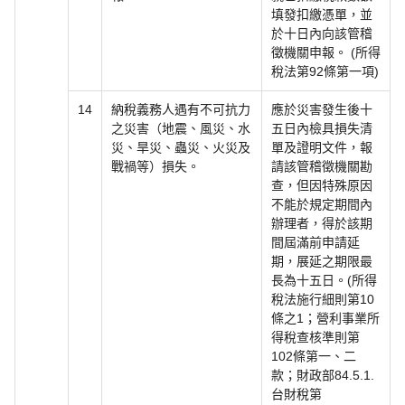
填發扣繳憑單，並
於十日內向該管稽
徵機關申報。 (所得
稅法第92條第一項)
14
納稅義務人遇有不可抗力
應於災害發生後十
之災害（地震、風災、水
五日內檢具損失清
災、旱災、蟲災、火災及
單及證明文件，報
戰禍等）損失。
請該管稽徵機關勘
查，但因特殊原因
不能於規定期間內
辦理者，得於該期
間屆滿前申請延
期，展延之期限最
長為十五日。(所得
稅法施行細則第10
條之1；營利事業所
得稅查核準則第
102條第一、二
款；財政部84.5.1.
台財稅第