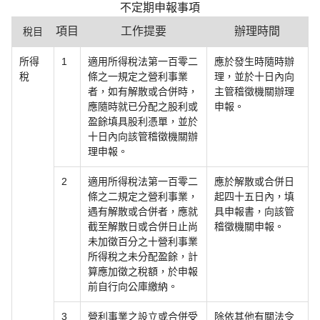
不定期申報事項
項目
工作提要
辦理時間
稅目
所得
1
適用所得稅法第一百零二
應於發生時隨時辦
稅
條之一規定之營利事業
理，並於十日內向
者，如有解散或合併時，
主管稽徵機關辦理
應隨時就已分配之股利或
申報。
盈餘填具股利憑單，並於
十日內向該管稽徵機關辦
理申報。
2
適用所得稅法第一百零二
應於解散或合併日
條之二規定之營利事業，
起四十五日內，填
遇有解散或合併者，應就
具申報書，向該管
截至解散日或合併日止尚
稽徵機關申報。
未加徵百分之十營利事業
所得稅之未分配盈餘，計
算應加徵之稅額，於申報
前自行向公庫繳納。
3
營利事業之設立或合併受
除依其他有關法令