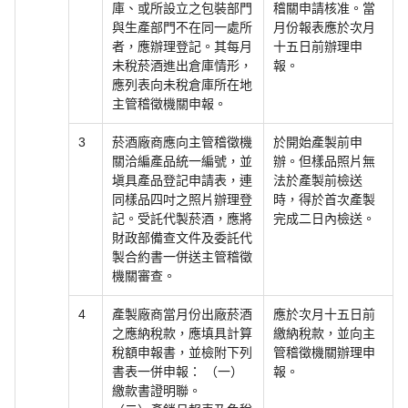
庫、或所設立之包裝部門
稽關申請核准。當
與生產部門不在同一處所
月份報表應於次月
者，應辦理登記。其每月
十五日前辦理申
未稅菸酒進出倉庫情形，
報。
應列表向未稅倉庫所在地
主管稽徵機關申報。
3
菸酒廠商應向主管稽徵機
於開始產製前申
關洽編產品統一編號，並
辦。但樣品照片無
塡具產品登記申請表，連
法於產製前檢送
同樣品四吋之照片辦理登
時，得於首次產製
記。受託代製菸酒，應將
完成二日內檢送。
財政部備查文件及委託代
製合約書一併送主管稽徵
機關審查。
4
產製廠商當月份出廠菸酒
應於次月十五日前
之應納稅款，應填具計算
繳納稅款，並向主
稅額申報書，並檢附下列
管稽徵機關辦理申
書表一併申報： （一）
報。
繳款書證明聯。