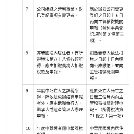
7
公司組織之營利事業，對
應於辦妥公司變更
已登記事項有變更者。
登記之日起十五日
內向主管稽徵機關
申報（營利事業登
記規則第 8 條第三
項）。
8
非我國境內居住者，有所
扣繳義務人依法扣
得稅法第八十八條各類所
稅之日起十日內逕
得，應由扣繳義務人扣繳
向公庫繳納，並向
稅款及申報。
主管稽徵機關申
報。
9
年度中死亡人之課稅所
應於死亡人死亡之
得，除依法免辦結算申報
日起三個月內向主
者外，應由遺囑執行人、
管稽徵機關辦理申
繼承人或遺產管理人辦理
報。（所得稅法第
申報。
71 條之 1 第一項）
10
年度中離境者應申報課稅
中華民國境內居住