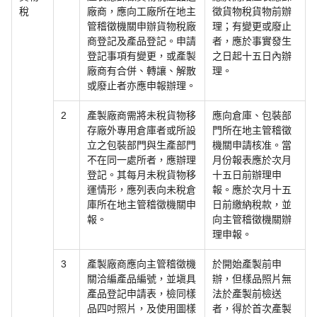
稅
廠商，應向工廠所在地主
徵貨物稅貨物前辦
管稽徵機關申辦貨物稅廠
理；有變更或廢止
商登記及產品登記。申請
者，應於事實發生
登記事項有變更，或產製
之日起十五日內辦
廠商有合併、轉讓、解散
理。
或廢止者亦應申報辦理。
2
產製廠商需將未稅貨物移
應向倉庫、包裝部
存廠外專用倉庫者或所設
門所在地主管稽徵
立之包裝部門與生產部門
機關申請核准。當
不在同一處所者，應辦理
月份報表應於次月
登記。其每月未稅貨物移
十五日前辦理申
運情形，應列表向未稅倉
報。應於次月十五
庫所在地主管稽徵機關申
日前繳納稅款，並
報。
向主管稽徵機關辦
理申報。
3
產製廠商應向主管稽徵機
於開始產製前申
關洽編產品編號，並塡具
辦，但樣品照片無
產品登記申請表，檢同樣
法於產製前檢送
品四吋照片，及使用圖樣
者，得於首次產製