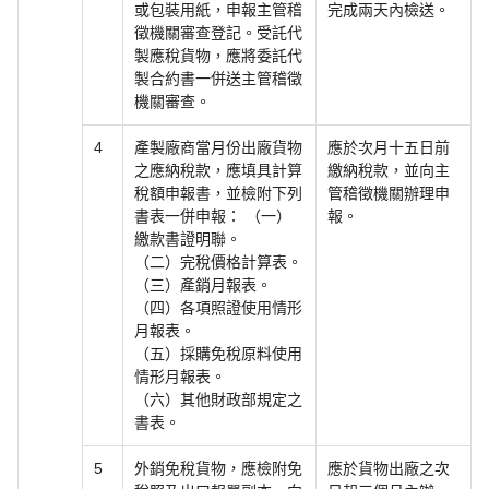
或包裝用紙，申報主管稽
完成兩天內檢送。
徵機關審查登記。受託代
製應稅貨物，應將委託代
製合約書一併送主管稽徵
機關審查。
4
產製廠商當月份出廠貨物
應於次月十五日前
之應納稅款，應填具計算
繳納稅款，並向主
稅額申報書，並檢附下列
管稽徵機關辦理申
書表一併申報： （一）
報。
繳款書證明聯。
（二）完稅價格計算表。
（三）產銷月報表。
（四）各項照證使用情形
月報表。
（五）採購免稅原料使用
情形月報表。
（六）其他財政部規定之
書表。
5
外銷免稅貨物，應檢附免
應於貨物出廠之次