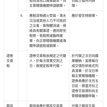
稅照及出口報單副本，向
日起三個月內辦
主管稽徵機關申請銷案。
理。
6
應稅貨物遇火焚毀、落水
應於發生時辦理。
沉沒或其他人力不可抵抗
之災害，致物體消滅，得
檢具有關事證，連同原完
稅照、免稅照或臨時運
單，向主管稽徵機關或海
關申請退稅或銷案。
證劵
證券交易稅由規定之代徵
於代徵之次日向國
交易
人，於每次買賣交割之
庫繳納，並將每日
稅
日，按規定稅率代徵。
成交情形依格式列
具清單，於次日申
報主管稽徵機關。
證券商應於次月五
日前，將當月份之
證券交易資料向主
管稽徵機關申報。
期貨
期貨商應於期貨交易當
代徵之期貨交易