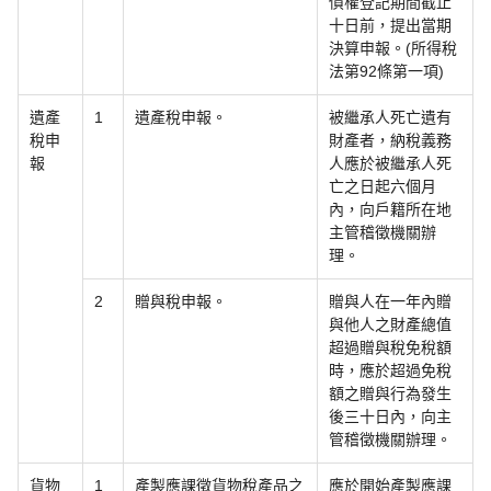
債權登記期間截止
十日前，提出當期
決算申報。(所得稅
法第92條第一項)
遺產
1
遺產稅申報。
被繼承人死亡遺有
稅申
財產者，納稅義務
報
人應於被繼承人死
亡之日起六個月
內，向戶籍所在地
主管稽徵機關辦
理。
2
贈與稅申報。
贈與人在一年內贈
與他人之財產總值
超過贈與稅免稅額
時，應於超過免稅
額之贈與行為發生
後三十日內，向主
管稽徵機關辦理。
貨物
1
產製應課徵貨物稅產品之
應於開始產製應課