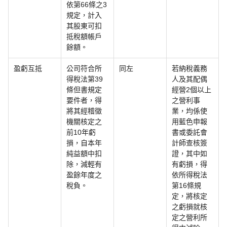
依第66條之3
規定，計入
其股東可扣
抵稅額帳戶
餘額。
盈虧互抵
公司符合所
同左
若納稅義務
得稅法第39
人及其配偶
條但書規定
經營2個以上
要件者，得
之營利事
將其經稽徵
業，均係使
機關核定之
用藍色申報
前10年虧
書或委託會
損，自本年
計師查核簽
純益額中扣
證，其中如
除，減輕有
有虧損，得
盈餘年度之
依所得稅法
稅負。
第16條規
定，將核定
之虧損就核
定之營利所