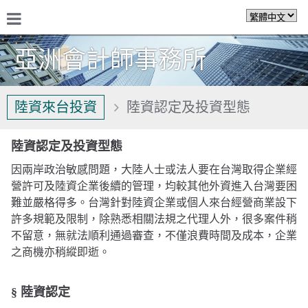
亞洲會計師事務所
關於我們
陸資來台投資
陸資認定及投資型態
陸資認定及投資型態
因兩岸政治敏感問題，大陸人士或法人要在台灣取得企業經
營許可及陸資企業後續的管理，均較其他外資進入台灣要困
難並嚴格得多。台灣針對陸資企業或個人來台經營商業設下
許多規範及限制，除熟悉相關法規之代理人外，很多案件稍
不留意，無就法順利通過審查，不僅浪費時間及成本，企業
之商機亦稍縱即逝。
§ 陸資認定