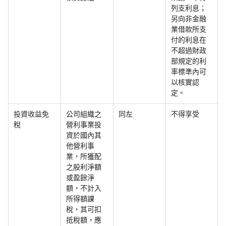
列支利息；
另向非金融
業借款所支
付的利息在
不超過財政
部規定的利
率標準內可
以核實認
定。
投資收益免
公司組織之
同左
不得享受
稅
營利事業投
資於國內其
他營利事
業，所獲配
之股利淨額
或盈餘淨
額，不計入
所得額課
稅，其可扣
抵稅額，應