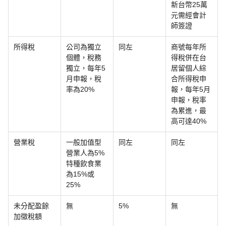
新台幣25萬
元需經會計
師簽證
所得稅
公司為獨立
同左
商號每年所
個體，稅務
得稅併在台
獨立，每年5
居留個人綜
月申報，稅
合所得稅申
率為20%
報，每年5月
申報，稅率
為累進，最
高可達40%
營業稅
一般加值型
同左
同左
營業人為5%
特種飲食業
為15%或
25%
未分配盈餘
無
5%
無
加徵稅額