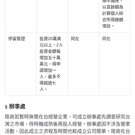
得中減除，
以其餘額為
計算個人綜
合所得總額
項目。
停留簽證
投資20萬美
同左
同左
元以上，2人
投資金額每
增加五十萬
美元，得申
請增加一
人，最多不
得超過七
人。
§ 辦事處
陸商若暫時無需在台經營企業，可成立辦事處先調查研究台
灣之市場，待時機成熟後再投入經營。辦事處因不涉及營業
活動，因此成立之流程及時間也較成立公司簡單。陸商在台