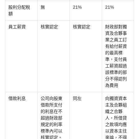
股利分配稅
無
21%
21%
額
員工薪資
核實認定
核實認定
財政部對獨
資及合夥事
業之員工訂
有給付薪資
的最高標
準，支付員
工薪資超過
該標準的部
分不得認列
為費用
借款利息
公司向股東
同左
向獨資資本
借款所支付
主及合夥組
的利息在不
織之合夥
超過財政部
人，所借貸
規定的利率
之款項均應
標準內可以
以資本主往
核實認定。
來論，不得