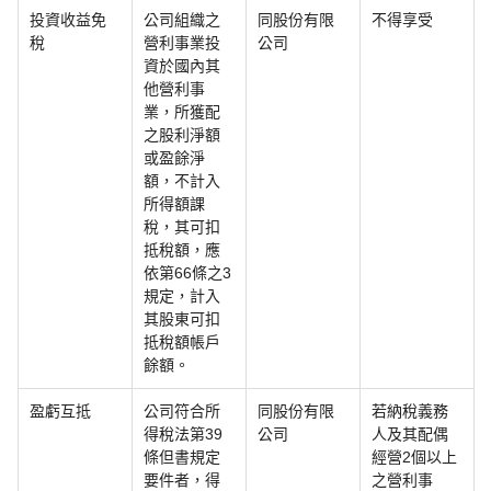
投資收益免
公司組織之
同股份有限
不得享受
稅
營利事業投
公司
資於國內其
他營利事
業，所獲配
之股利淨額
或盈餘淨
額，不計入
所得額課
稅，其可扣
抵稅額，應
依第66條之3
規定，計入
其股東可扣
抵稅額帳戶
餘額。
盈虧互抵
公司符合所
同股份有限
若納稅義務
得稅法第39
公司
人及其配偶
條但書規定
經營2個以上
要件者，得
之營利事