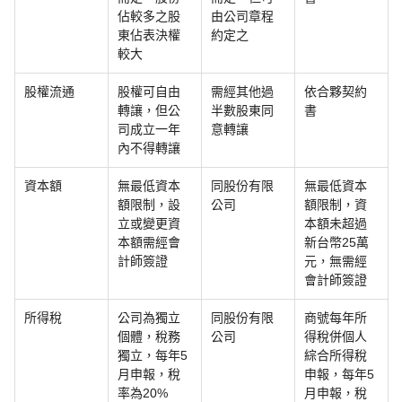
佔較多之股
由公司章程
東佔表決權
約定之
較大
股權流通
股權可自由
需經其他過
依合夥契約
轉讓，但公
半數股東同
書
司成立一年
意轉讓
內不得轉讓
資本額
無最低資本
同股份有限
無最低資本
額限制，設
公司
額限制，資
立或變更資
本額未超過
本額需經會
新台幣25萬
計師簽證
元，無需經
會計師簽證
所得稅
公司為獨立
同股份有限
商號每年所
個體，稅務
公司
得稅併個人
獨立，每年5
綜合所得稅
月申報，稅
申報，每年5
率為20%
月申報，稅