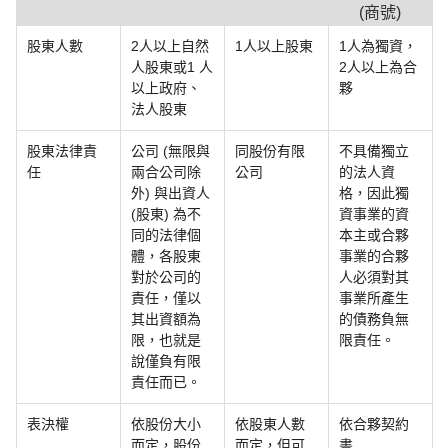
(商號)
股東人數
2人以上自然
1人以上股東
1人為獨資，
人股東或1 人
2人以上為合
以上政府、
夥
法人股東
股東法律責
公司 (無限與
同股份有限
不具備獨立
任
兩合公司除
公司
的法人資
外) 與出資人
格，因此獨
(股東) 為不
資事業的資
同的法律個
本主或合夥
體，各股東
事業的合夥
對於公司的
人必須對其
責任，僅以
事業所產生
其出資額為
的債務負無
限，也就是
限責任。
說僅負有限
責任而已。
表決權
依股份大小
依股東人數
依合夥契約
而定，股份
而定，但可
書