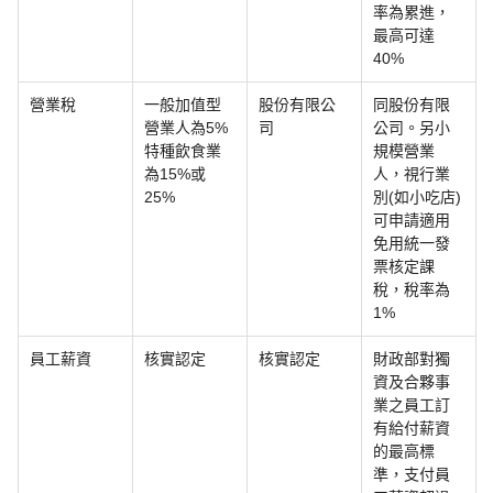
率為累進，
最高可達
40%
營業稅
一般加值型
股份有限公
同股份有限
營業人為5%
司
公司。另小
特種飲食業
規模營業
為15%或
人，視行業
25%
別(如小吃店)
可申請適用
免用統一發
票核定課
稅，稅率為
1%
員工薪資
核實認定
核實認定
財政部對獨
資及合夥事
業之員工訂
有給付薪資
的最高標
準，支付員