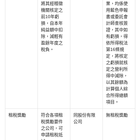
將其經稽徵
業，均係使
機關核定之
用藍色申報
前10年虧
書或委託會
損，自本年
計師查核簽
純益額中扣
證，其中如
除，減輕有
有虧損，得
盈餘年度之
依所得稅法
稅負。
第16條規
定，將核定
之虧損就核
定之營利所
得中減除，
以其餘額為
計算個人綜
合所得總額
項目。
租稅獎勵
符合各項租
同股份有限
無租稅獎勵
稅獎勵要件
公司
之公司，可
申請租稅抵